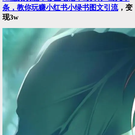
条，教你玩赚小红书小绿书图文
引流
，变
现3w