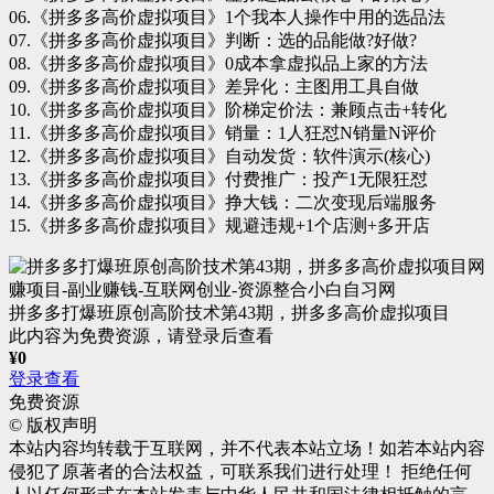
06.《拼多多高价虚拟项目》1个我本人操作中用的选品法
07.《拼多多高价虚拟项目》判断：选的品能做?好做?
08.《拼多多高价虚拟项目》0成本拿虚拟品上家的方法
09.《拼多多高价虚拟项目》差异化：主图用工具自做
10.《拼多多高价虚拟项目》阶梯定价法：兼顾点击+转化
11.《拼多多高价虚拟项目》销量：1人狂怼N销量N评价
12.《拼多多高价虚拟项目》自动发货：软件演示(核心)
13.《拼多多高价虚拟项目》付费推广：投产1无限狂怼
14.《拼多多高价虚拟项目》挣大钱：二次变现后端服务
15.《拼多多高价虚拟项目》规避违规+1个店测+多开店
拼多多打爆班原创高阶技术第43期，拼多多高价虚拟项目
此内容为免费资源，请登录后查看
¥
0
登录查看
免费资源
©
版权声明
本站内容均转载于互联网，并不代表本站立场！如若本站内容
侵犯了原著者的合法权益，可联系我们进行处理！ 拒绝任何