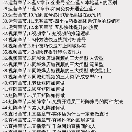
27.运营章节.8.蓝V章节-企业号 企业蓝V 本地蓝V的区别
28.运营章节.9.蓝V章节-如何免费开通企业蓝v
29.运营章节.10.招商账号必用功能:高级在线预约
30.运营章节,11.来客章节-四个技巧提高团购订单的核销率
31.运营章节,12.来客章节-五步快速提升poi热度
32.视频章节,1.视频章节-短视频的推流逻辑
33.视频章节.2.5种方法快速找到对标账号
34.视频章节,3.6个技巧快速打上同城标签
35.视频章节,4.3招快速提升镜头表现力
36.视频章节.5.同城爆店短视频的三大类型:人设型
37.视频章节.6.同城爆店短视频的三大类型:流量型
38.视频章节.7.同城爆店短视频的三大类型:成交型(上)
39.视频章节.8.同城短视频的三大类型:成交型(下)
40.短阵章节.1.老板矩阵如何做
41.短阵章节,2.顾客矩阵如何做
42.短阵章节.3.员工矩阵如何做
43.短阵章节,4.矩阵章节-免费开通员工矩阵账号的两种方法
44.短阵章节.5.素人矩阵如何做
45.直播章节,1.直播章节-实体店为什么一定要做直播
46.直播章节,2.直播章节-直播推流的底层逻辑
47.直播章节.3.直播章节-千单团购直播间的:人