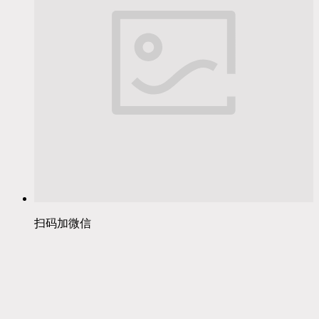
扫码加微信