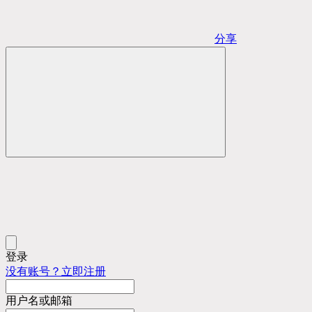
分享
登录
没有账号？立即注册
用户名或邮箱