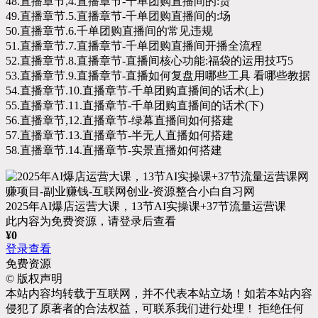
48.直播章节,4.直播章节-千单团购直播间的:货
49.直播章节.5.直播章节-千单团购直播间的:场
50.直播章节.6.千单团购直播间的常见违规
51.直播章节.7.直播章节-千单团购直播间开播全流程
52.直播章节.8.直播章节-直播间核心功能:福袋的运用技巧5
53.直播章节.9.直播章节-直播如何复盘用哪些工具 看哪些教据
54.直播章节.10.直播章节-千单团购直播间的话术(上)
55.直播章节.11.直播章节-千单团购直播间的话术(下)
56.直播章节,12.直播章节-绿幕直播间如何搭建
57.直播章节.13.直播章节-半无人直播如何搭建
58.直播章节.14.直播章节-实景直播如何搭建
2025年AI爆店运营大课，13节AI实操课+37节流量运营课
此内容为免费资源，请登录后查看
¥
0
登录查看
免费资源
©
版权声明
本站内容均转载于互联网，并不代表本站立场！如若本站内容
侵犯了原著者的合法权益，可联系我们进行处理！ 拒绝任何