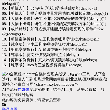
(delogo)(1)
05.【剪辑入门】8分钟带你认识剪映基础功能(delogo)(1)
06.【剪辑入门】提升视频质量常用功能:关键帧定格(delogo)(1)
07.【人物不出镜】码住!不想出镜的完美解决方案1(delogo)(1)
08.【人物不出镜】码住!不想出镜的完美解决方案2(delogo)(1)
09.【成长路线】如何逐步搭建能持续稳定变现的账号(0~2w
粉)(delogo)(1)
10.【剪辑案例拆解】AI工具集类账号剪辑拉片(delogo)(1)
11.【纯享版】老麦工具库视频剪辑拉片(delogo)(1)
12.【剪辑案例拆解】AI资讯类账号剪辑拉片(delogo)
13.【纯享版】赛文乔伊视频剪辑拉片(delogo)
14.【剪辑案例拆解】真人出镜视频拆解(入门版)(delogo)
15.【纯享版】Rico有三猫视频剪辑拉片(delogo)
自媒体变现实战课，结合AI工具，从平台
选择、剪辑入门到账号运营网赚项目-副业赚钱-互联网创业-资
源整合小白自习网" class="lazyload fit-cover">
Ai全流程
自媒体
变现实战课，结合AI工具，从平台选择、剪
辑入门到账号运营
此内容为免费资源，请登录后查看
¥
0
登录查看