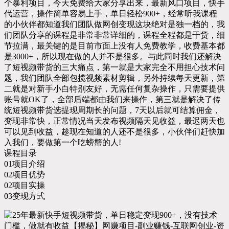
个暴利项目，今天免费给大家分享出来，最新风口项目，快手
代运营，操作简单容易上手，单日轻松900+，经常听我课程
的小伙伴都知道我们团队做网创变现这块绝对是独一档的，我
们团队分享的课程是非常非常详细的，课程全程都是干货，细
节拉满，最关键的是目前市面上没有人免费教学，收费基本都
是3000+，所以现在做的人并不是很多。与此同时我们还解决
了短视频带货的三大痛点，第一就是大家完全不用担心技术问
题，我们团队全部包揽视频素材剪辑，另外持续每天更新，第
二就是对新手小白特别友好，无需任何复杂操作，只需要提供
账号就OK了，全部后端都由我们来操作，第三就是解决了传
统短视频带货选提现周期长的问题，7天以后就可结算佣金，
变现非常快，正常情况当天发布视频隔天见收益，最迟两天也
可以见到收益，趁现在知道的人还不是很多，小伙伴们赶快加
入我们，要做第一个吃螃蟹的人!
课程目录
01项目介绍
02项目优势
02项目实操
03变现方式