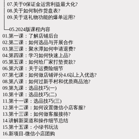
│ 07.关于0保证金运营利益最大化?
│ 08.关于如何制作货盘表?
│ 09.关于送礼物功能的爆单运用?
│
└─05.2024版课程内容
01.第一课：了解店铺后台
02.第二课：如何选品与开展合作
03.第三课：聚水潭如何申请退费?
04.第四课：学习如何快速上品?
05.第五课：如何给厂家打垫资款?
06.第六课：关于运费险细节
07.第七课：如何做店铺评分4.6以上入优选?
08.第八课：如何过新手村和优质商品池?
09.第九课：选品技巧(一)
10.第十课：选品技巧(二)
11.第十一课：选品技巧(三)
12.第十二课：如何设置微信小店客服?
13.第十三课：如何做客服接待?
14.讲解新渠道和操作细节总结
15.第十五课：小绿书玩法
16.新项目-微信小店团购