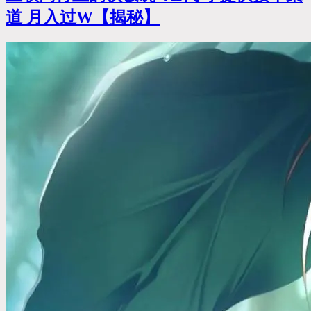
道 月入过W【揭秘】