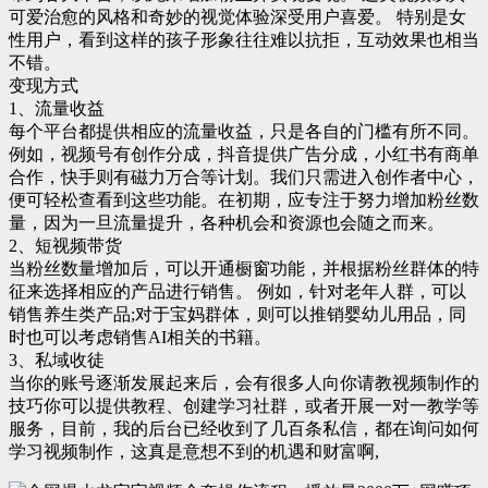
可爱治愈的风格和奇妙的视觉体验深受用户喜爱。 特别是女
性用户，看到这样的孩子形象往往难以抗拒，互动效果也相当
不错。
变现方式
1、流量收益
每个平台都提供相应的流量收益，只是各自的门槛有所不同。
例如，视频号有创作分成，抖音提供广告分成，小红书有商单
合作，快手则有磁力万合等计划。我们只需进入创作者中心，
便可轻松查看到这些功能。在初期，应专注于努力增加粉丝数
量，因为一旦流量提升，各种机会和资源也会随之而来。
2、短视频带货
当粉丝数量增加后，可以开通橱窗功能，并根据粉丝群体的特
征来选择相应的产品进行销售。 例如，针对老年人群，可以
销售养生类产品;对于宝妈群体，则可以推销婴幼儿用品，同
时也可以考虑销售AI相关的书籍。
3、私域收徒
当你的账号逐渐发展起来后，会有很多人向你请教视频制作的
技巧你可以提供教程、创建学习社群，或者开展一对一教学等
服务，目前，我的后台已经收到了几百条私信，都在询问如何
学习视频制作，这真是意想不到的机遇和财富啊,