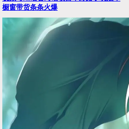
橱窗带货条条火爆