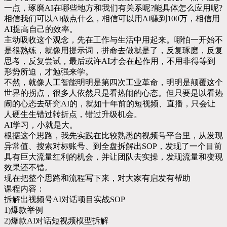
一点，琢磨AI在哪些地方和我们有关系呢?能具体怎么应用呢?
相信我们可以AI做点什么，相信可以用AI赚到100万，相信用
AI提高自己的效率。
主动吸收这个观念，先在工作与生活中用起来。哪怕一开始不
是很熟练，就像用提示词，拼命去做就是了，反复琢磨，反复
思考，反复尝试，最后或许AI才会在起作用，不用非得等到
形势所迫，才勉强来学。
不然，就像人工智能明明是第四次工业革命，明明是颠覆这个
世界的拐点，很多人依然只是看热闹的心态。但只要是以看热
闹的心态去研究AI的，就如十年前的短视频、直播，只会让
人硬生生错过转折点，错过升级机会。
AI学习，小就是大。
根据这个思路，我先实践在比较熟悉的视频号平台里，从发现
异常值、搜索对标账号、到全盘拆解出SOP，发现了一个目前
具有巨大流量红利的机会，并让团队去实操，发现流量和变现
效果还不错。
现在把整个思路和流程写下来，对大家有启发有帮助
课程内容：
拆解出视频号AI对话项目实战SOP
1)爆款举例
2)爆款AI对话短视频模型拆解