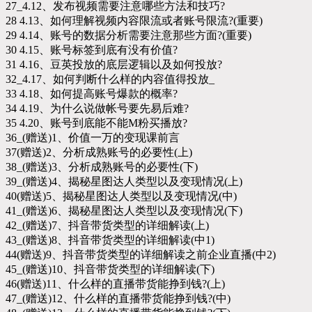
27_4.12、发布视频需要注意哪些方法和技巧?
28 4.13、如何理解视频内容限流或者账号限流?(重要)
29 4.14、账号的数据分析需要注意那些方面?(重要)
30 4.15、账号标签到底有没有价值?
31 4.16、豆英投放的底层逻辑以及如何投放?
32_4.17、如何判断什么样的内容值得投放_
33 4.18、如何提高账号爆款的概率?
34 4.19、为什么说做帐号要先易后难?
35 4.20、账号到底能不能M粉买播放?
36_(赠送)1、价值一万的变现课前言
37(赠送)2、分析成熟账号的必要性(上)
38_(赠送)3、分析成熟账号的必要性(下)
39_(赠送)4、揭秘星图达人类型以及变现情况(上)
40(赠送)5、揭秘星图达人类型以及变现情况(中)
41_(赠送)6、揭秘星图达人类型以及变现情况(下)
42_(赠送)7、抖音带货类型的详细解读(上)
43_(赠送)8、抖音带货类型的详细解读(中1)
44(赠送)9、抖音带货类型的详细解读之前企业直播(中2)
45_(赠送)10、抖音带货类型的详细解读(下)
46(赠送)11、什么样的直播带货能挣到钱?(上)
47_(赠送)12、什么样的直播带货能挣到钱?(中)