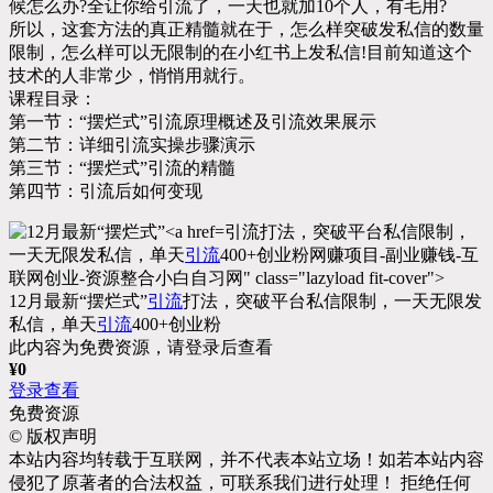
候怎么办?全让你给引流了，一天也就加10个人，有毛用?
所以，这套方法的真正精髓就在于，怎么样突破发私信的数量
限制，怎么样可以无限制的在小红书上发私信!目前知道这个
技术的人非常少，悄悄用就行。
课程目录：
第一节：“摆烂式”引流原理概述及引流效果展示
第二节：详细引流实操步骤演示
第三节：“摆烂式”引流的精髓
第四节：引流后如何变现
引流打法，突破平台私信限制，
一天无限发私信，单天
引流
400+创业粉网赚项目-副业赚钱-互
联网创业-资源整合小白自习网" class="lazyload fit-cover">
12月最新“摆烂式”
引流
打法，突破平台私信限制，一天无限发
私信，单天
引流
400+创业粉
此内容为免费资源，请登录后查看
¥
0
登录查看
免费资源
©
版权声明
本站内容均转载于互联网，并不代表本站立场！如若本站内容
侵犯了原著者的合法权益，可联系我们进行处理！ 拒绝任何