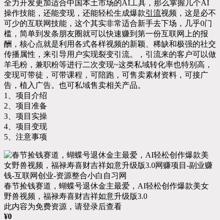
全力开发更加适合中国本土市场的AI工具，那么掌握几个AI
操作技能，还能变现，还能轻松生成爆款
引流
视频，这是必不
可少的互联网技能，这个其实非常适合新手去下场，几乎0门
槛，简单到发条朋友圈就可以快速赚到第一份互联网上的报
酬，核心点就是利用各式各样视频的新颖、稀缺和极强的社交
传播属性，来引导用户实现裂变引流。，引流来的客户可以做
羊毛粉，兼职粉等进行二次变现~这类私域转化率也特别高，
变现可带徒，可带课程，可陪跑，可售卖素材资料，可接广
告，植入广告。也可私域售卖相关产品。
1、项目介绍
2、项目准备
3、项目实操
4、项目变现
5、注意事项
春节捡钱赛道，蝴蝶号退休金主最爱，AI轻松创作爆款美女
野兽视频，福禄寿喜财吉祥如意升级版3.0
此内容为免费资源，请登录后查看
¥
0