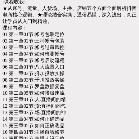
[课程收获]
★从账号、流量、人货场、主播、店铺五个方面全面解析抖音
电商核心逻辑。★理论结合实操，通俗易懂，深入浅出，真正
让学员从入门到精通。
课程内容：
01 第一章01节:帐号包装定位
02 第一章02节:三种帐号包装
03 第一章03节:帐号过审风控
04 第一章04节:如何检测帐号
05 第一章05节:帐号启动流程
06 第二章01节:八大流量入口
07 第二章02节:抖加投放实操
08 第二章03节:千川投放实操
09 第二章04节:罗盘数据复盘
10 第二章05节:如何接极速流
11 第三章01节:人:直播间的精
12 第三章02节:货:直播间的气
13 第三章03节:场:直播间的神
14 第三章04节:如何正确选品
15 第三章05节:如何正确测品
16 第四章01节:主播自我修养
17 第四章02节:主播人设定位