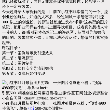
就已经被玩滥了，内容无非就是你抄我我抄你，起号慢不说，
还不一定有效果。
今天超哥给大家拆解的是，目前在小红书非常偏门的一个引流
创业粉的玩法，知道的人不多，经过测试一条笔记可以引流
300+以上的创业粉。其原理就是通过发布“求带”这类型的图片
笔记，把那些同样在小红书上面寻找项目、或者真的想找人带
一带的人，都 吸引到本条笔记上的评论区，从而引导加微信
的目的。效果非常不错，目前玩法还没泛滥，想做的赶紧实操
起来。
课程目录：
第一节：案例展示及引流效果
第二节：引流原理
第三节：图片制作
第四节：如何安全导流到微信
第五节：引流后如何变现
引流500+精准创业粉网赚项目-副业赚钱-互联网创业-资源整合
小白自习网" class="lazyload fit-cover">
小红书11月最新图片打粉，一张图片引爆创业粉，“预算4980
带我飞”，单条
引流
500+精准创业粉