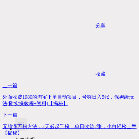
分享
收藏
上一篇
外面收费1980的淘宝下单自动项目，号称日入5张，保姆级玩
法(附实操教程+资料)【揭秘】
下一篇
无脑涨万粉方法，2天必起千粉，单日收益2张，小白轻松上手
【揭秘】