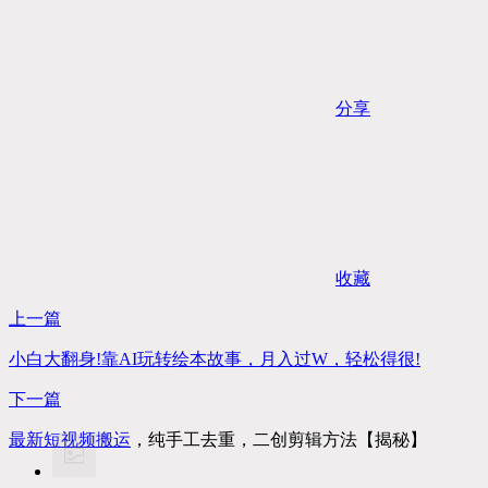
分享
收藏
上一篇
小白大翻身!靠AI玩转绘本故事，月入过W，轻松得很!
下一篇
最新
短视频搬运
，纯手工去重，二创剪辑方法【揭秘】