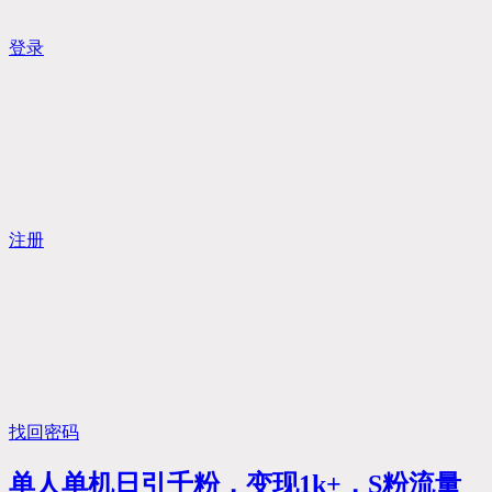
登录
注册
找回密码
单人单机日引千粉，变现1k+，S粉流量