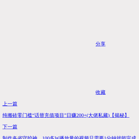
分享
收藏
上一篇
纯搬砖零门槛“话替充值项目”日赚200+(大佬私藏)【揭秘】
下一篇
制作各省守护神，100多W播放量的视频只需要1分钟就能完成