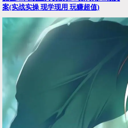
案(实战实操 现学现用 玩赚超值)