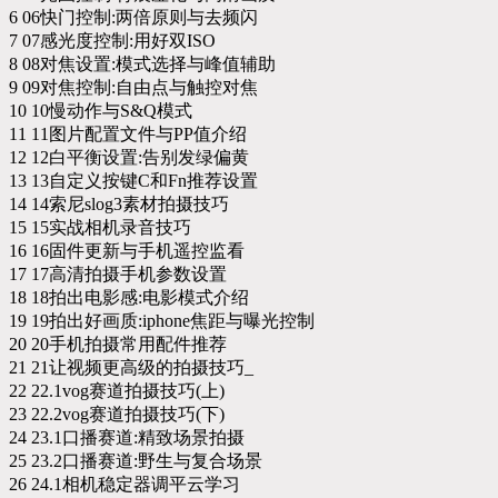
6 06快门控制:两倍原则与去频闪
7 07感光度控制:用好双ISO
8 08对焦设置:模式选择与峰值辅助
9 09对焦控制:自由点与触控对焦
10 10慢动作与S&Q模式
11 11图片配置文件与PP值介绍
12 12白平衡设置:告别发绿偏黄
13 13自定义按键C和Fn推荐设置
14 14索尼slog3素材拍摄技巧
15 15实战相机录音技巧
16 16固件更新与手机遥控监看
17 17高清拍摄手机参数设置
18 18拍出电影感:电影模式介绍
19 19拍出好画质:iphone焦距与曝光控制
20 20手机拍摄常用配件推荐
21 21让视频更高级的拍摄技巧_
22 22.1vog赛道拍摄技巧(上)
23 22.2vog赛道拍摄技巧(下)
24 23.1口播赛道:精致场景拍摄
25 23.2口播赛道:野生与复合场景
26 24.1相机稳定器调平云学习