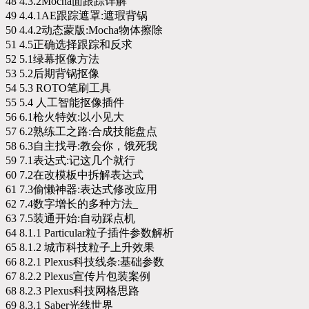
48 4.3.2Mocha面跟踪详解
49 4.4.1AE跟踪遮罩:遮瑕背锅
50 4.4.2动态蒙版:Mocha物体擦除
51 4.5正确选择跟踪和反求
52 5.1绿幕抠像方法
53 5.2后期背锅抠像
54 5.3 ROTO笔刷工具
55 5.4 人工智能抠像插件
56 6.1枪火特效:以小见大
57 6.2熟练工之路:合成技能盘点
58 6.3自主找寻:教会你，饿死我
59 7.1表达式:记这几个就行
60 7.2在改模板中拆解表达式
61 7.3偷懒神器:表达式修改应用
62 7.4数字增长的多种方法_
63 7.5装通开始:自动踩点机
64 8.1.1 Particular粒子插件参数解析
65 8.1.2 城市科技粒子上升效果
66 8.2.1 Plexus科技线条:基础参数
67 8.2.2 Plexus宣传片包装案例
68 8.2.3 Plexus科技网格思路
69 8.3.1 Saber光线世界