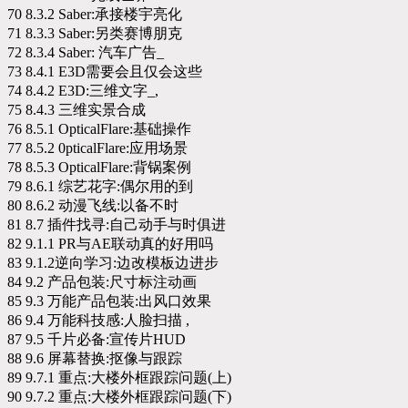
70 8.3.2 Saber:承接楼宇亮化
71 8.3.3 Saber:另类赛博朋克
72 8.3.4 Saber: 汽车广告_
73 8.4.1 E3D需要会且仅会这些
74 8.4.2 E3D:三维文字_,
75 8.4.3 三维实景合成
76 8.5.1 OpticalFlare:基础操作
77 8.5.2 0pticalFlare:应用场景
78 8.5.3 OpticalFlare:背锅案例
79 8.6.1 综艺花字:偶尔用的到
80 8.6.2 动漫飞线:以备不时
81 8.7 插件找寻:自己动手与时俱进
82 9.1.1 PR与AE联动真的好用吗
83 9.1.2逆向学习:边改模板边进步
84 9.2 产品包装:尺寸标注动画
85 9.3 万能产品包装:出风口效果
86 9.4 万能科技感:人脸扫描 ,
87 9.5 千片必备:宣传片HUD
88 9.6 屏幕替换:抠像与跟踪
89 9.7.1 重点:大楼外框跟踪问题(上)
90 9.7.2 重点:大楼外框跟踪问题(下)