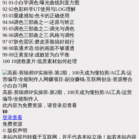
91 01小白学调色:曝光曲线到直方图
92 02色彩科学UT使用与LOG理解
93 03重建感知:色卡的正确使用
94 04调色三部曲之一:还原与矫正
95 05调色三部曲之二:调光与调色
96 06调色三部曲之三:风格与调性
97 07肤色雷区:磨皮弄脸搞好就行
98 08装通术语:你的画面不够通透
99 09泛黄发绿:成败皆为白平衡
100 10拯救废片:低质素材如何处理
高薪-剪辑师IP实操班-第2期，100天成为懂拍剪/AI工具/运营
编导/全能制作人
此内容为免费资源，请登录后查看
¥
0
登录查看
免费资源
©
版权声明
本站内容均转载于互联网，并不代表本站立场！如若本站内容