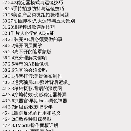
27 24.2稳定器模式与运镜技巧
28 25手持拍摄防抖与运镜技巧
29 26美食产品类微距拍摄模问题
30 27拍摄脚本:八大运镜与五大景别
31 28短视频爆款选题技巧
32 1千片人必学的AE技能
33 2.1装完AE后必须要做的事
34 2.2揭开图层面纱
35 2.3离不开的遮罩蒙版
36 2.4充分理解关键帧
37 2.5神奇的AE摄像机
38 2.6你真的会洎染吗
39 3.1抖音打假:美晨瀑布制作
40 3.2运营骗局:3D照片背后逻辑_
41 3.3移轴摄影:背后的深度图
42 3.4穿塘特效:变形稳定器补漏
43 3.6抓器官:早期looks调色神器
44 3.7超级跳:收割吧少年
45 4.1跟踪反求的作用和意义
46 4.2细数各种跟踪类型
47 4.3.1Mocha操作面板详解