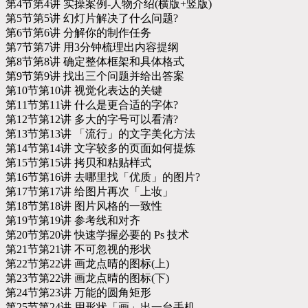
第4节第4讲 实操案例-人物介绍(横版+竖版)
第5节第5讲 幻灯片解决了什么问题?
第6节第6讲 分解你的制作任务
第7节第7讲 用3分钟梳理出内容提纲
第8节第8讲 确定整体框架和具体格式
第9节第9讲 找出三个问题并给出答案
第10节第10讲 视觉化表达的关键
第11节第11讲 什么是更合适的字体?
第12节第12讲 多大的字号可以看清?
第13节第13讲 「流行」的文字美化方法
第14节第14讲 文字较多的页面如何提炼
第15节第15讲 拷贝和粘贴样式
第16节第16讲 去哪里找「优质」的图片?
第17节第17讲 给图片再次「上妆」
第18节第18讲 图片风格的一致性
第19节第19讲 参考线和对齐
第20节第20讲 快速学握必要的 Ps 技术
第21节第21讲 不可忽视的形状
第22节第22讲 画龙点晴的图标(上)
第23节第22讲 画龙点晴的图标(下)
第24节第23讲 万能的圆角矩形
第25节第24讲 用形状「画」出一台手机