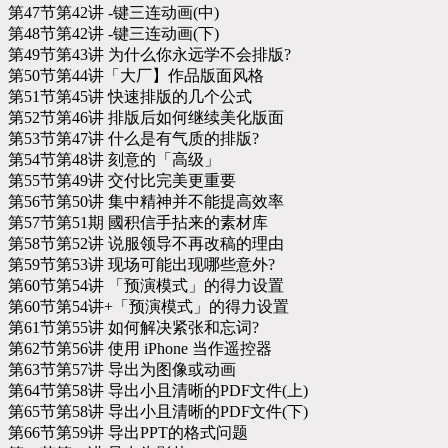
第47节第42讲 -键三连动画(中)
第48节第42讲 -键三连动画(下)
第49节第43讲 为什么你永远学不会排版?
第50节第44讲「大厂】作品版面风格
第51节第45讲 快速排版的几个公式
第52节第46讲 排版后如何继续美化版面
第53节第47讲 什么是有气质的排版?
第54节第48讲 刻意的「高级」
第55节第49讲 交付比完美更重要
第56节第50讲 集中精神并不能提高效率
第57节第51期 國积信手拈来的素材库
第58节第52讲 说服领导不再改稿的理由
第59节第53讲 现场可能出现哪些意外?
第60节第54讲 「预演模式」的得力设置
第60节第54讲+「预演模式」的得力设置
第61节第55讲 如何解决紧张和忘词?
第62节第56讲 使用 iPhone 当作遥控器
第63节第57讲 导出为图像或动画
第64节第58讲 导出小且清晰的PDF文件(上)
第65节第58讲 导出小且清晰的PDF文件(下)
第66节第59讲 导出PPT的格式问题