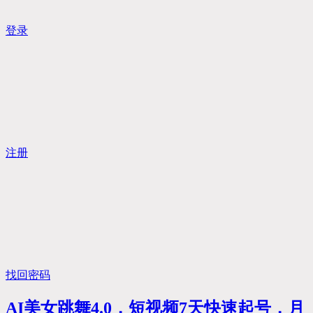
登录
注册
找回密码
AI美女跳舞4.0，短视频7天快速起号，月