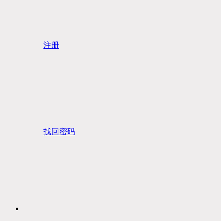
注册
找回密码