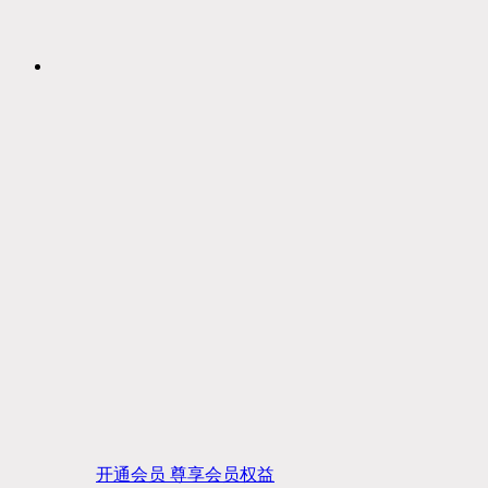
开通会员 尊享会员权益