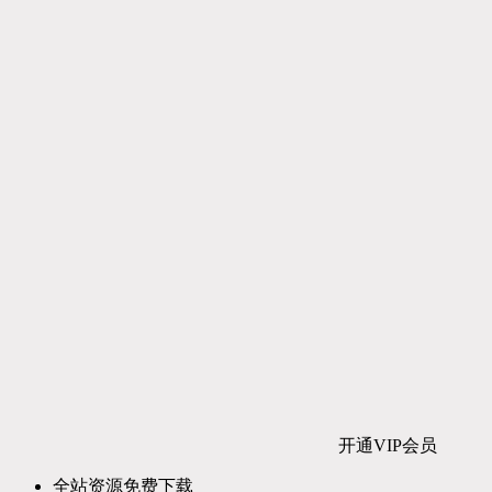
开通VIP会员
全站资源免费下载