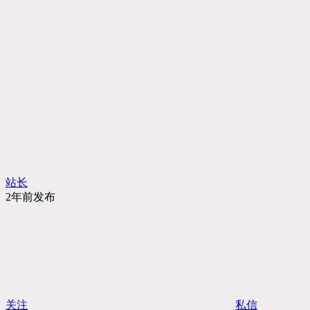
站长
2年前发布
关注
私信