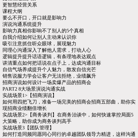
更智慧经营关系
课程大纲
要么不开口，开口就是影响力
演说沟通系统提升
影响力真相你影响不了别人的5个真相
自我介绍如何让别人主动来认识你
吸引注意抓住听众眼球，展现魅力
同理心沟通深入了解他人需求，打动人心
逻辑提升提升话语逻辑，有条理地表达观点
讲清重点如何把话说在点子上，达成沟通目标
自信气场养成提升个人魅力，散发自信光芒
销售说服力学会让客户无法拒绝，业绩飙升
招商演说如何设计一场卖爆产品的招商会
PART2 8大场景演说沟通实战
实战场景1>【招商演说】
如何用四把飞刀，准备一场完美的招商会招商五部曲，助你实
现招商业绩翻倍增长
实战场景2>【商务谈判】在商务治谈中，如何快速掌控局面5
大策略，助你成为商务谈判高手
实战场景3【团队管理】
如何打造同频同愿同心同行的卓越团队领导力精进，这样沟通