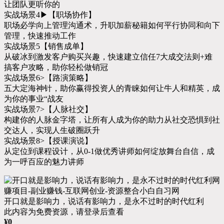
让团队更听你的
实战场景4▶【职场协作】
职场必学向上管理沟通术，升职加薪秘籍如何平行协同和向下
管理，快速推动工作
实战场景5【销售成单】
从破冰到激发客户购买兴趣，快速建立信任7大成交法则+难
搞客户攻略，助你轻松做销冠
实战场景6>【路演策略】
五大定海神针，助你赢得投资人的青睐如何让牛人和精英，成
为你的事业“战友
实战场景7>【人脉社交】
构建你的人脉金字塔，让所有人成为你的助力从社交恐惧到社
交达人，实现人生破圈跃升
实战场景8>【授课演说】
从定位到课程设计，从0-1做优秀讲师如何绽放舞台自信，成
为一呼百应的魅力讲师
开口就是影响力，说话有影响力，是永不过时的时代红利
此内容为免费资源，请登录后查看
¥
0