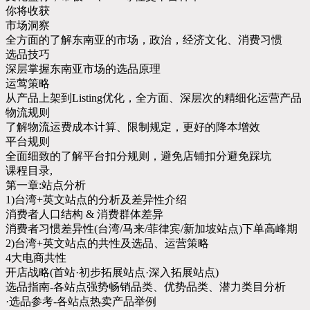
你将收获
市场洞察
全方面的了解东南亚的市场，政治，经济文化、消费习惯
选品技巧
深层掌握东南亚市场的选品原理
运莺策略
从产品上架到Listing优化，全方面、深层次的精细化运营产品
物流规则
了解物流运费成本计算、限制规定，更好的降本增效
平台规则
全面细致的了解平台扣分规则，避免店铺扣分避免踩坑
课程目录,
第一章:站点分析
1)台湾+英文站点的分析及差异性介绍
消费者人口结构 & 消费群体差异
消费者习惯差异性(台湾/马来/菲律宾/新加坡站点)下单高峰期
2)台湾+英文站点的共性及选品、运营策略
4大电商共性
开店战略(首站·初步拓展站点·深入拓展站点)
选品指南-各站点强势畅销品类、优势品类、潜力类目分析
·选品参考-各站点热卖产品举例